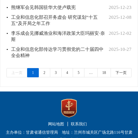
熊继军会见韩国驻华大使卢载宪
2025-12-23
工业和信息化部召开务虚会 研究谋划“十五
2025-12-08
五”及开局之年工作
李乐成会见挪威渔业和海洋政策大臣玛丽安·奈
2025-12-02
斯
工业和信息化部传达学习贯彻党的二十届四中
2025-10-27
全会精神
上一页
1
2
3
4
5
…
18
下一页
网站地图
联系我们
主办单位：甘肃省通信管理局 地址：兰州市城关区广场北路116号甘肃