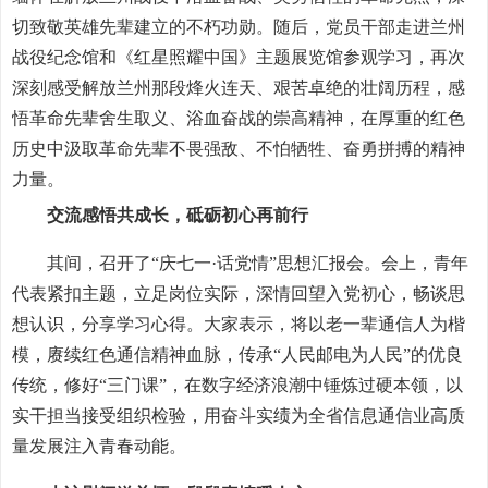
切致敬英雄先辈建立的不朽功勋。随后，党员干部走进兰州
战役纪念馆和《红星照耀中国》主题展览馆参观学习，再次
深刻感受解放兰州那段烽火连天、艰苦卓绝的壮阔历程，感
悟革命先辈舍生取义、浴血奋战的崇高精神，在厚重的红色
历史中汲取革命先辈不畏强敌、不怕牺牲、奋勇拼搏的精神
力量。
交流感悟共成长，砥砺初心再前行
其间，召开了“庆七一·话党情”思想汇报会。会上，青年
代表紧扣主题，立足岗位实际，深情回望入党初心，畅谈思
想认识，分享学习心得。大家表示，将以老一辈通信人为楷
模，赓续红色通信精神血脉，传承“人民邮电为人民”的优良
传统，修好“三门课”，在数字经济浪潮中锤炼过硬本领，以
实干担当接受组织检验，用奋斗实绩为全省信息通信业高质
量发展注入青春动能。