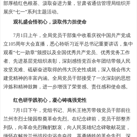
部厚植红色根基、汲取奋进力量，甘肃省通信管理局组织开
展庆“七一”系列主题活动。
观礼盛会悟初心，汲取伟力担使命
7月1日上午，全局党员干部集中收看庆祝中国共产党成
立105周年大会直播，悉心聆听习近平总书记重要讲话，集中
观看“七一勋章”颁授以及全国优秀共产党员、优秀党务工作
者、先进基层党组织表彰，深刻感悟党百余年团结带领人民
攻坚克难、砥砺奋进取得的伟大历史性成就，深入领会伟大
建党精神的丰富内涵。全局党员干部接受了一次深刻的思想
淬炼和精神鼓舞，进一步增强了荣誉感、责任感和使命感。
红色研学践初心，凝心铸魂强党性
7月1日下午，党组书记、局长王艳芳带领党员干部前往
兰州市烈士陵园祭奠革命先烈。在纪念碑前，党员干部整齐
列队，向革命先烈鞠躬默哀，向人民英雄纪念碑敬献花篮，
缅怀在解放兰州战役中浴血奋战、英勇牺牲的革命先烈，深