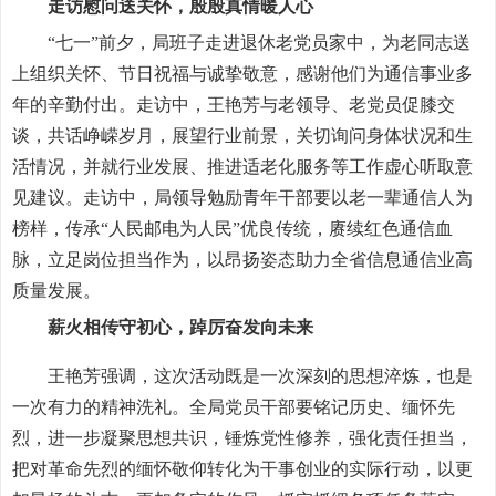
走访慰问送关怀，殷殷真情暖人心
“七一”前夕，局班子走进退休老党员家中，为老同志送
上组织关怀、节日祝福与诚挚敬意，感谢他们为通信事业多
年的辛勤付出。走访中，王艳芳与老领导、老党员促膝交
谈，共话峥嵘岁月，展望行业前景，关切询问身体状况和生
活情况，并就行业发展、推进适老化服务等工作虚心听取意
见建议。走访中，局领导勉励青年干部要以老一辈通信人为
榜样，传承“人民邮电为人民”优良传统，赓续红色通信血
脉，立足岗位担当作为，以昂扬姿态助力全省信息通信业高
质量发展。
薪火相传守初心，踔厉奋发向未来
王艳芳强调，这次活动既是一次深刻的思想淬炼，也是
一次有力的精神洗礼。全局党员干部要铭记历史、缅怀先
烈，进一步凝聚思想共识，锤炼党性修养，强化责任担当，
把对革命先烈的缅怀敬仰转化为干事创业的实际行动，以更