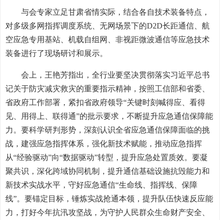
与会专家立足甘肃省情实际，结合各自技术装备特点，
对多级多网指挥调度系统、无网场景下的D2D长距通信、航
空应急专用基站、机载自组网、非视距微波通信等应急技术
装备进行了现场研讨和展示。
会上，王艳芳指出，全行业要坚决贯彻落实习近平总书
记关于防灾减灾救灾的重要指示精神，按照工信部和省委、
省政府工作部署，紧扣省政府领导“关键时刻喊得应、看得
见、用得上、联得通”的批示要求，不断提升应急通信保障能
力。要科学研判形势，深刻认识全省应急通信保障面临的挑
战，建强应急指挥体系，强化新技术赋能，推动应急指挥
从“经验驱动”向“数据驱动”转型，提升应急处置质效。要凝
聚共识，深化跨域协同机制，提升通信基础设施抗毁能力和
新技术实战水平，守好应急通信“生命线、指挥线、保障
线”。要锚定目标，锤炼实战抢通本领，提升队伍快速反应能
力，打好今年抗汛攻坚战，为守护人民群众生命财产安全、