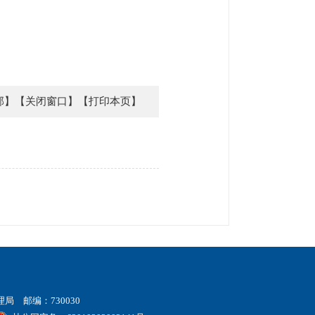
部】
【关闭窗口】
【打印本页】
 邮编：730030